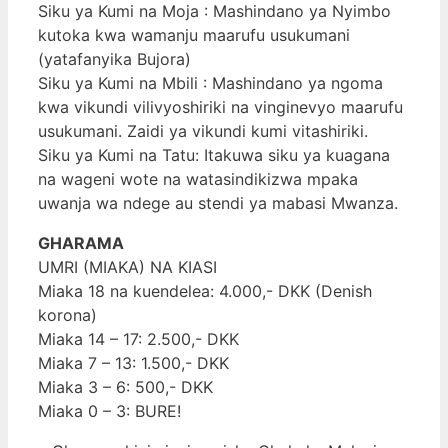
Siku ya Kumi na Moja : Mashindano ya Nyimbo
kutoka kwa wamanju maarufu usukumani
(yatafanyika Bujora)
Siku ya Kumi na Mbili : Mashindano ya ngoma
kwa vikundi vilivyoshiriki na vinginevyo maarufu
usukumani. Zaidi ya vikundi kumi vitashiriki.
Siku ya Kumi na Tatu: Itakuwa siku ya kuagana
na wageni wote na watasindikizwa mpaka
uwanja wa ndege au stendi ya mabasi Mwanza.
GHARAMA
UMRI (MIAKA) NA KIASI
Miaka 18 na kuendelea: 4.000,- DKK (Denish
korona)
Miaka 14 – 17: 2.500,- DKK
Miaka 7 – 13: 1.500,- DKK
Miaka 3 – 6: 500,- DKK
Miaka 0 – 3: BURE!