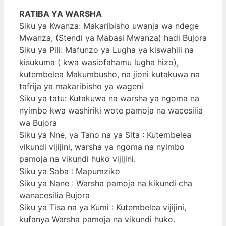
RATIBA YA WARSHA
Siku ya Kwanza: Makaribisho uwanja wa ndege
Mwanza, (Stendi ya Mabasi Mwanza) hadi Bujora
Siku ya Pili: Mafunzo ya Lugha ya kiswahili na
kisukuma ( kwa wasiofahamu lugha hizo),
kutembelea Makumbusho, na jioni kutakuwa na
tafrija ya makaribisho ya wageni
Siku ya tatu: Kutakuwa na warsha ya ngoma na
nyimbo kwa washiriki wote pamoja na wacesilia
wa Bujora
Siku ya Nne, ya Tano na ya Sita : Kutembelea
vikundi vijijini, warsha ya ngoma na nyimbo
pamoja na vikundi huko vijijini.
Siku ya Saba : Mapumziko
Siku ya Nane : Warsha pamoja na kikundi cha
wanacesilia Bujora
Siku ya Tisa na ya Kumi : Kutembelea vijijini,
kufanya Warsha pamoja na vikundi huko.