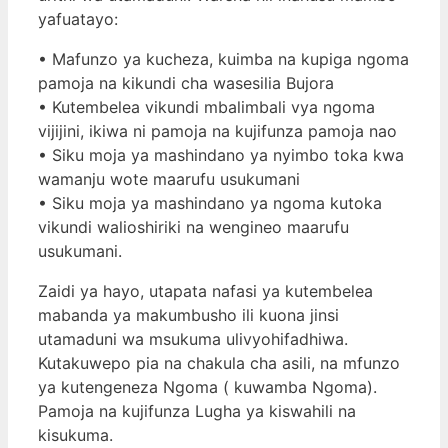
yafuatayo:
• Mafunzo ya kucheza, kuimba na kupiga ngoma
pamoja na kikundi cha wasesilia Bujora
• Kutembelea vikundi mbalimbali vya ngoma
vijijini, ikiwa ni pamoja na kujifunza pamoja nao
• Siku moja ya mashindano ya nyimbo toka kwa
wamanju wote maarufu usukumani
• Siku moja ya mashindano ya ngoma kutoka
vikundi walioshiriki na wengineo maarufu
usukumani.
Zaidi ya hayo, utapata nafasi ya kutembelea
mabanda ya makumbusho ili kuona jinsi
utamaduni wa msukuma ulivyohifadhiwa.
Kutakuwepo pia na chakula cha asili, na mfunzo
ya kutengeneza Ngoma ( kuwamba Ngoma).
Pamoja na kujifunza Lugha ya kiswahili na
kisukuma.