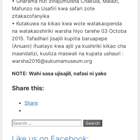
• Gharama hizi zinajumuisha Chakula, Malazi,
Mafunzo na Usafiri kwa safari zote
zitakazofanyika
• Kutakuwa na kikao kwa wote watakaopenda
na watakaoshiriki warsha hiyo tarehe 03 Octoba
2015. Tafadhari jisajili kupitia baruapepe
(Anuani) ifuatayo kwa ajili ya kushiriki kikao cha
maandalizi, kuuliza maswali na kupata ushauri :
warsha2016@sukumamuseum.org
NOTE: Wahi sasa ujisajili, nafasi ni yako
Share this:
Share
Search
for:
Like us on Facebook: